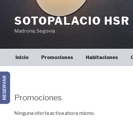
Saltar
al
SOTOPALACIO HSR 
contenido
Madrona, Segovia
Inicio
Promociones
Habitaciones
RESERVAR
Promociones
Ninguna oferta activa ahora mismo.