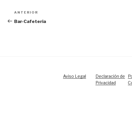
Navegación
Entrada
ANTERIOR
de
anterior:
Bar-Cafeteria
entradas
Aviso Legal
Declaración de
Po
Privacidad
C